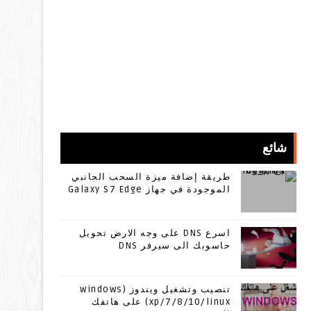
شائع
طريقة إضافة ميزة السحب الجانبي
الموجودة في جهاز Galaxy S7 Edge
اسرع DNS على وجه الارض تحويل
حاسوبك الى سيرفر DNS
تنصيب وتشغيل ويندوز (windows
xp/7/8/10/linux) على هاتفك