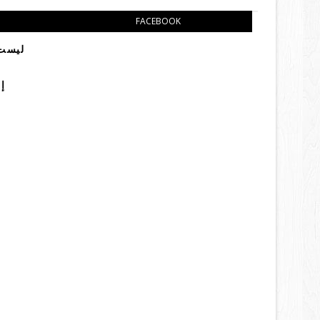
FACEBOOK
ليست 
إ