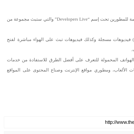
أعلن “فيسبوك” عبر مدونته الرسمية عن إنشاء صفحة خاصة للمطورين تحت إسم “Developers Live” والتي ستبث مجموعة من
ستضم الصفحة الجديدة (facebook.com/developerslive) فيديوهات مسجلة وكذلك فيديوهات تبث على الهواء مباشرة لفتح
.
لهواتف المحمولة للتعرف على أفضل الطرق للاستفادة من خدمات
الألعاب، ومطوري مواقع الإنترنت وصناع المحتوى على المواقع