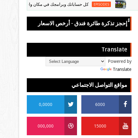
كل حساباتك وبرامجك في مكان واحد امن مشفر لا داعي لكتا
EPISODES
ٌُإحجز تذكرة طائرة فندق - أرخص الاسعار
Translate
Powered by
Translate
مواقع التواصل الاجتماعي
0,0000
6000
000,000
15000