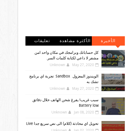
الأخيرة
الأكثرة مشاهدة
تعليقات
كل حساباتك وبرامجك في مكان واحد امن
مشفر لا داعي لكتابة كلمات السر.
Unknown
May 27, 2020
الويندوز ‏المعزول ‏Sandbox ‎ ‎ ‏ ‏تجربة ‏اي ‏برنامج
‏تشك ‏به
Unknown
May 27, 2020
سبب غريب! يفرغ شحن الهاتف خلال دقائق
Battery low
Unknown
Jan 08, 2020
تحويل اي محادثة (كلام) الى نص سريع جدا Live
Unknown
Jan 02, 2020