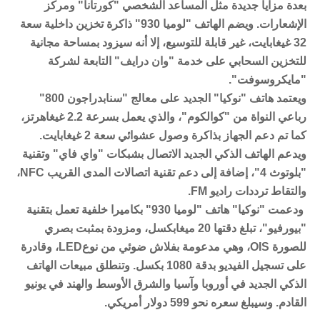
بعدة مزايا جديدة مثل المساعد الشخصي "كورتانا" ومركز
الإشعارات. ويضم الهاتف "لوميا 930" ذاكرة تخزين داخلية سعة
32 غيغابايت، غير قابلة للتوسيع، إلا أنه سيزود بمساحة مجانية
للتخزين السحابي على خدمة "وان درايف" التابعة لشركة
"مايكروسوفت".
ويعتمد هاتف "نوكيا" الجديد على معالج "سنابدراجون 800"
رباعي النواة من "كوالكوم"، والذي يعمل بسرعة 2.2 غيغاهرتز،
كما تم دعم الجهاز بذاكرة وصول عشوائي سعة 2 غيغابايت.
ويدعم الهاتف الذكي الجديد الاتصال بشبكات "واي فاي" وتقنية
"بلوتوث 4"، إضافة إلى دعم تقنية اتصالات المدى القريب NFC،
والتقاط ترددات راديو FM
.
ودعمت "نوكيا" هاتف "لوميا 930" بكاميرا خلفية تعمل بتقنية
"بيورفيو"، تبلغ دقتها 20 ميغابكسل، ومزودة بمثبت بصري
للصورة OIS، وهي مدعومة بفلاش ضوئي من نوعLED، وقادرة
على تسجيل الفيديو بدقة 1080 بكسل. وتنطلق مبيعات الهاتف
الذكي الجديد في أوروبا وآسيا والشرق الأوسط والهند في يونيو
القادم. وسيبلغ سعره نحو 599 دولار أمريكي.