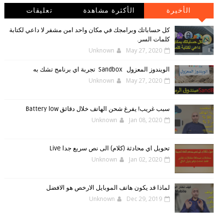
الأخيرة
الأكثرة مشاهدة
تعليقات
كل حساباتك وبرامجك في مكان واحد امن مشفر لا داعي لكتابة
كلمات السر.
Unknown
May 27, 2020
الويندوز ‏المعزول ‏Sandbox ‎ ‎ ‏ ‏تجربة ‏اي ‏برنامج ‏تشك ‏به
Unknown
May 27, 2020
سبب غريب! يفرغ شحن الهاتف خلال دقائق Battery low
Unknown
Jan 08, 2020
تحويل اي محادثة (كلام) الى نص سريع جدا Live
Unknown
Jan 02, 2020
لماذا قد يكون هاتف الموبايل الارخص هو الافضل
Unknown
Dec 29, 2019