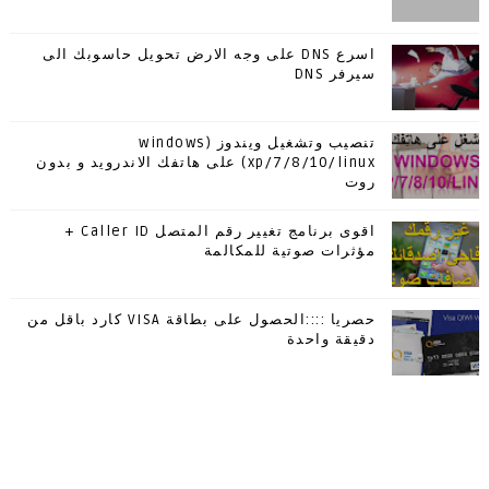
اسرع DNS على وجه الارض تحويل حاسوبك الى
سيرفر DNS
تنصيب وتشغيل ويندوز (windows
xp/7/8/10/linux) على هاتفك الاندرويد و بدون
روت
اقوى برنامج تغيير رقم المتصل Caller ID +
مؤثرات صوتية للمكالمة
حصريا ::::الحصول على بطاقة VISA كارد باقل من
دقيقة واحدة