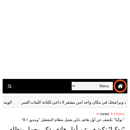
رامجك في مكان واحد امن مشفر لا داعي لكتابة كلمات السر.
الويندوز ‏المعزول ‏Sandbox ‎ ‎ ‏ ‏تجربة ‏اي ‏
news
Home
"نوكيا" تكشف عن أول هاتف ذكي يعمل بنظام التشغيل "ويندوز 8.1"
"نوكيا" تكشف عن أول هاتف ذكي يعمل بنظام