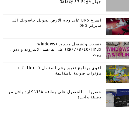
جهاز Galaxy S7 Edge
اسرع DNS على وجه الارض تحويل حاسوبك الى
سيرفر DNS
تنصيب وتشغيل ويندوز (windows
xp/7/8/10/linux) على هاتفك الاندرويد و بدون
روت
اقوى برنامج تغيير رقم المتصل Caller ID +
مؤثرات صوتية للمكالمة
حصريا ::::الحصول على بطاقة VISA كارد باقل من
دقيقة واحدة