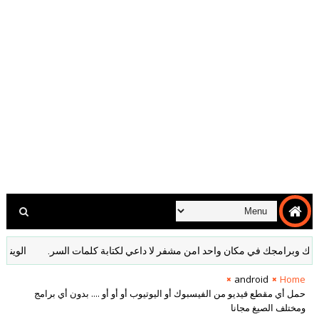
امجك في مكان واحد امن مشفر لا داعي لكتابة كلمات السر.
الويندوز ‏المعزول ‏Sandbox ‎ ‎ ‏ ‏تجربة ‏اي ‏بر
android
Home
حمل أي مقطع فيديو من الفيسبوك أو اليوتيوب أو أو أو .... بدون أي برامج
ومختلف الصيغ مجانا