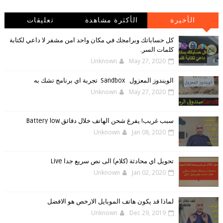
الأخيرة
الأكثرة مشاهدة
تعليقات
كل حساباتك وبرامجك في مكان واحد امن مشفر لا داعي لكتابة
كلمات السر.
Unknown
May 27, 2020
الويندوز ‏المعزول ‏Sandbox ‎ ‎ ‏ ‏تجربة ‏اي ‏برنامج ‏تشك ‏به
Unknown
May 27, 2020
سبب غريب! يفرغ شحن الهاتف خلال دقائق Battery low
Unknown
Jan 08, 2020
تحويل اي محادثة (كلام) الى نص سريع جدا Live
Unknown
Jan 02, 2020
لماذا قد يكون هاتف الموبايل الارخص هو الافضل
Unknown
Dec 29, 2019