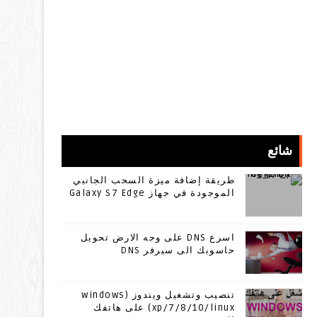
شائع
طريقة إضافة ميزة السحب الجانبي
الموجودة في جهاز Galaxy S7 Edge
اسرع DNS على وجه الارض تحويل
حاسوبك الى سيرفر DNS
تنصيب وتشغيل ويندوز (windows
xp/7/8/10/linux) على هاتفك