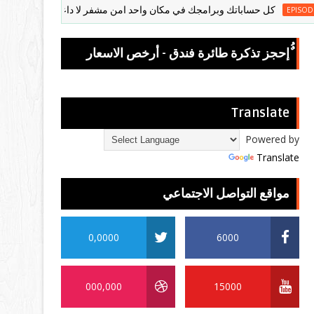
كل حساباتك وبرامجك في مكان واحد امن مشفر لا داعي لكتابة كلمات السر.
ٌُإحجز تذكرة طائرة فندق - أرخص الاسعار
Translate
Powered by
Translate
مواقع التواصل الاجتماعي
0,0000
6000
000,000
15000