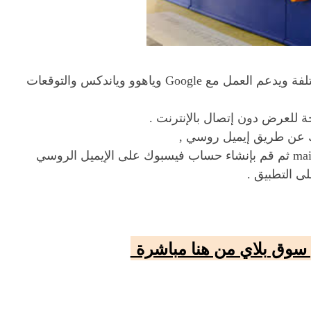
يعمل هذا التطبيق البسيط مع صناديق البريد المختلفة ويدعم العمل مع Google وياهوو وياندكس والتوقعات
ة للعرض دون إتصال بالإنترنت .
وك عن طريق إيميل روسي ,
فقط قم بتنصيب البرنامج وقم بإنشاء حساب mail.ru ثم قم بإنشاء حساب فيسبوك على الإيميل الروسي
ى التطبيق .
 سوق بلاي من هنا مباشرة