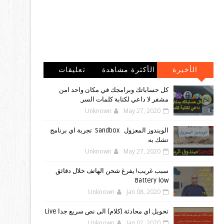
الأخيرة
الأكثرة مشاهدة
تعليقات
كل حساباتك وبرامجك في مكان واحد امن
مشفر لا داعي لكتابة كلمات السر.
Unknown
May 27, 2020
الويندوز ‏المعزول ‏Sandbox ‎ ‎ ‏ ‏تجربة ‏اي ‏برنامج
‏تشك ‏به
Unknown
May 27, 2020
سبب غريب! يفرغ شحن الهاتف خلال دقائق
Battery low
Unknown
Jan 08, 2020
تحويل اي محادثة (كلام) الى نص سريع جدا Live
Unknown
Jan 02, 2020