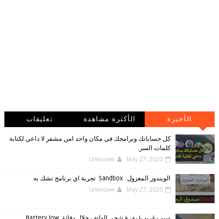
الأخيرة
الأكثرة مشاهدة
تعليقات
كل حساباتك وبرامجك في مكان واحد امن مشفر لا داعي لكتابة
كلمات السر.
Unknown
May 27, 2020
الويندوز ‏المعزول ‏Sandbox ‎ ‎ ‏ ‏تجربة ‏اي ‏برنامج ‏تشك ‏به
Unknown
May 27, 2020
سبب غريب! يفرغ شحن الهاتف خلال دقائق Battery low