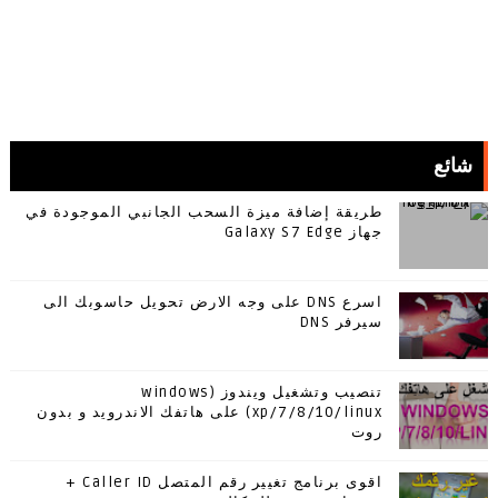
شائع
طريقة إضافة ميزة السحب الجانبي الموجودة في
جهاز Galaxy S7 Edge
اسرع DNS على وجه الارض تحويل حاسوبك الى
سيرفر DNS
تنصيب وتشغيل ويندوز (windows
xp/7/8/10/linux) على هاتفك الاندرويد و بدون
روت
اقوى برنامج تغيير رقم المتصل Caller ID +