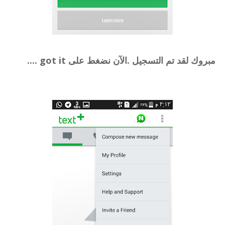
مبروك لقد تم التسجيل .الآن نضغط على got it ....