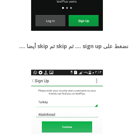
نضغط على sign up .... ثم skip ثم skip أيضا ....