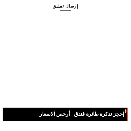
إرسال تعليق
ٌُإحجز تذكرة طائرة فندق - أرخص الاسعار