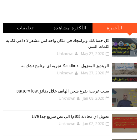
الأخيرة
الأكثرة مشاهدة
تعليقات
كل حساباتك وبرامجك في مكان واحد امن مشفر لا داعي لكتابة
كلمات السر.
Unknown
May 27, 2020
الويندوز ‏المعزول ‏Sandbox ‎ ‎ ‏ ‏تجربة ‏اي ‏برنامج ‏تشك ‏به
Unknown
May 27, 2020
سبب غريب! يفرغ شحن الهاتف خلال دقائق Battery low
Unknown
Jan 08, 2020
تحويل اي محادثة (كلام) الى نص سريع جدا Live
Unknown
Jan 02, 2020