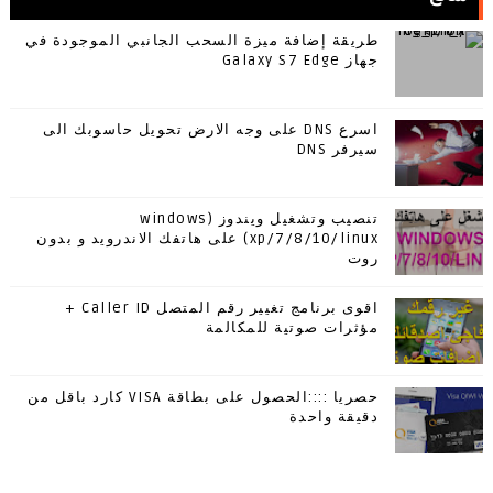
طريقة إضافة ميزة السحب الجانبي الموجودة في
جهاز Galaxy S7 Edge
اسرع DNS على وجه الارض تحويل حاسوبك الى
سيرفر DNS
تنصيب وتشغيل ويندوز (windows
xp/7/8/10/linux) على هاتفك الاندرويد و بدون
روت
اقوى برنامج تغيير رقم المتصل Caller ID +
مؤثرات صوتية للمكالمة
حصريا ::::الحصول على بطاقة VISA كارد باقل من
دقيقة واحدة