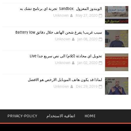
الويندوز ‏المعزول ‏Sandbox ‎ ‎ ‏ ‏تجربة ‏اي ‏برنامج ‏تشك ‏به
Unknown
May 27, 2020
سبب غريب! يفرغ شحن الهاتف خلال دقائق Battery low
Unknown
Jan 08, 2020
تحويل اي محادثة (كلام) الى نص سريع جدا Live
Unknown
Jan 02, 2020
لماذا قد يكون هاتف الموبايل الارخص هو الافضل
Unknown
Dec 29, 2019
HOME
اتفاقية الاستخدام
PRIVACY-POLICY