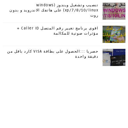
تنصيب وتشغيل ويندوز (windows
xp/7/8/10/linux) على هاتفك الاندرويد و بدون
روت
اقوى برنامج تغيير رقم المتصل Caller ID +
مؤثرات صوتية للمكالمة
حصريا ::::الحصول على بطاقة VISA كارد باقل من
دقيقة واحدة