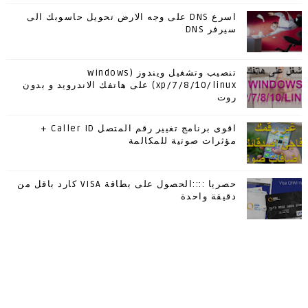
اسرع DNS على وجه الارض تحويل حاسوبك الى
سيرفر DNS
تنصيب وتشغيل ويندوز (windows
xp/7/8/10/linux) على هاتفك الاندرويد و بدون
روت
اقوى برنامج تغيير رقم المتصل Caller ID +
مؤثرات صوتية للمكالمة
حصريا ::::الحصول على بطاقة VISA كارد باقل من
دقيقة واحدة