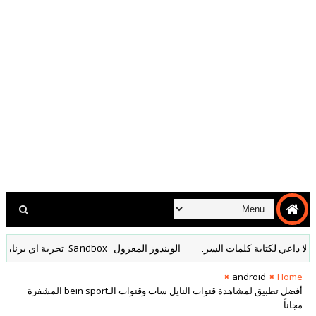
 لكتابة كلمات السر.
الويندوز ‏المعزول ‏Sandbox ‎ ‎ ‏ ‏تجربة ‏اي ‏برنامج ‏تشك ‏به
android
Home
أفضل تطبيق لمشاهدة قنوات النايل سات وقنوات الـbein sport المشفرة
مجاناً