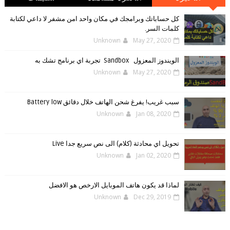
كل حساباتك وبرامجك في مكان واحد امن مشفر لا داعي لكتابة
كلمات السر.
Unknown
May 27, 2020
الويندوز ‏المعزول ‏Sandbox ‎ ‎ ‏ ‏تجربة ‏اي ‏برنامج ‏تشك ‏به
Unknown
May 27, 2020
سبب غريب! يفرغ شحن الهاتف خلال دقائق Battery low
Unknown
Jan 08, 2020
تحويل اي محادثة (كلام) الى نص سريع جدا Live
Unknown
Jan 02, 2020
لماذا قد يكون هاتف الموبايل الارخص هو الافضل
Unknown
Dec 29, 2019