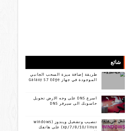
شائع
طريقة إضافة ميزة السحب الجانبي
الموجودة في جهاز Galaxy S7 Edge
اسرع DNS على وجه الارض تحويل
حاسوبك الى سيرفر DNS
تنصيب وتشغيل ويندوز (windows
xp/7/8/10/linux) على هاتفك