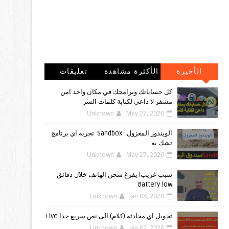
الأخيرة
الأكثرة مشاهدة
تعليقات
كل حساباتك وبرامجك في مكان واحد امن
مشفر لا داعي لكتابة كلمات السر.
Unknown
May 27, 2020
الويندوز ‏المعزول ‏Sandbox ‎ ‎ ‏ ‏تجربة ‏اي ‏برنامج
‏تشك ‏به
Unknown
May 27, 2020
سبب غريب! يفرغ شحن الهاتف خلال دقائق
Battery low
Unknown
Jan 08, 2020
تحويل اي محادثة (كلام) الى نص سريع جدا Live
Unknown
Jan 02, 2020