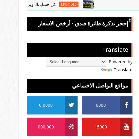
كل حساباتك وبرامجك في مكان واحد امن 
EPISODES
ٌُإحجز تذكرة طائرة فندق - أرخص الاسعار
Translate
Powered by
Translate
مواقع التواصل الاجتماعي
0,0000
6000
000,000
15000