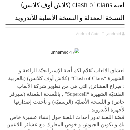
لعبة Clash of Clans (كلاش أوف كلانس)
النسخة المعدلة و النسخة الأصلية للأندرويد
Android Gate
,android
لعشاق الالعاب
نُقدّم لكم لُعبة الإستراتجيّة الرائعة و
الشهيرة “
Clash of Clans
” (كلاش أوف كلانس) (بالعربية
: صِراع العشائر), التى هي من تطوير شركة الألعاب
الفلنديّة الشهيرة “
Supercell
” , بالنُسخة المُعدلة (سيرفر
خاص) و النُسخة الأصليّة (الرسميّة) و بأحدث إصدارتها
لأجهزة الأندرويد .
قصّة اللعبة
تدور أحداث اللعبة حول إنشاء عشيرة خاص
بك و تكوين الجيوش و خوض المعارك مع عشائر اللاعبين