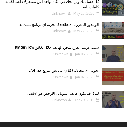
كل حساباتك وبرامجك في مكان واحد امن مشفر لا داعي لكتابة
كلمات السر.
Unknown
May 27, 2020
الويندوز ‏المعزول ‏Sandbox ‎ ‎ ‏ ‏تجربة ‏اي ‏برنامج ‏تشك ‏به
Unknown
May 27, 2020
سبب غريب! يفرغ شحن الهاتف خلال دقائق Battery low
Unknown
Jan 08, 2020
تحويل اي محادثة (كلام) الى نص سريع جدا Live
Unknown
Jan 02, 2020
لماذا قد يكون هاتف الموبايل الارخص هو الافضل
Unknown
Dec 29, 2019