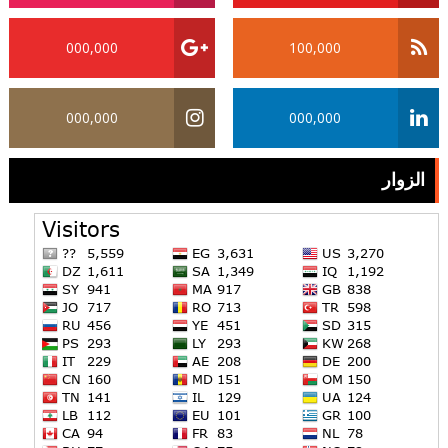
000,000
100,000
000,000
000,000
الزوار