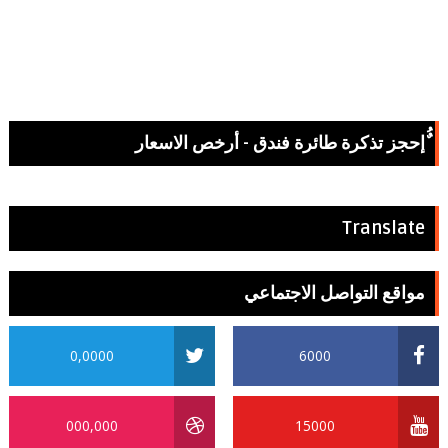
ٌُإحجز تذكرة طائرة فندق - أرخص الاسعار
Translate
مواقع التواصل الاجتماعي
0,0000
6000
000,000
15000