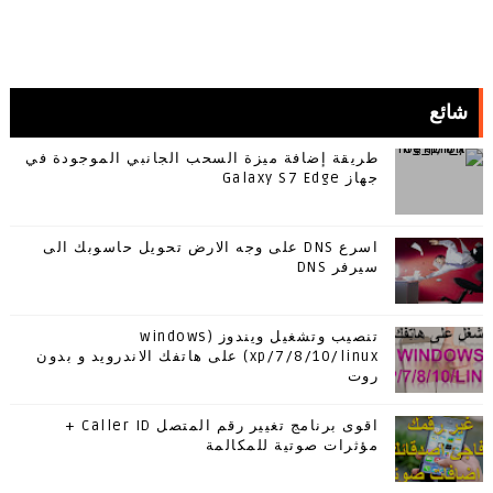
شائع
طريقة إضافة ميزة السحب الجانبي الموجودة في
جهاز Galaxy S7 Edge
اسرع DNS على وجه الارض تحويل حاسوبك الى
سيرفر DNS
تنصيب وتشغيل ويندوز (windows
xp/7/8/10/linux) على هاتفك الاندرويد و بدون
روت
اقوى برنامج تغيير رقم المتصل Caller ID +
مؤثرات صوتية للمكالمة