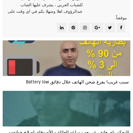
للشباب العربي ، يشرف عليها الشاب
عبدالرؤوف اهلا وسهلا بكم في اي وقت على
موقعناً.
سبب غريب! يفرغ شحن الهاتف خلال دقائق Battery low
التحكم باي هاتف عن بعد - ساعد العائلة و الأصدقاء باصلاح هواتفهم