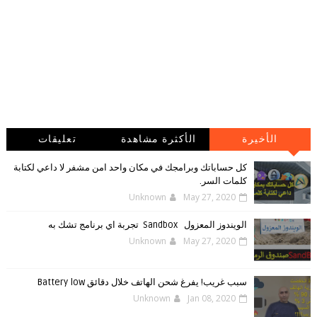
الأخيرة
الأكثرة مشاهدة
تعليقات
كل حساباتك وبرامجك في مكان واحد امن مشفر لا داعي لكتابة
كلمات السر.
Unknown
May 27, 2020
الويندوز ‏المعزول ‏Sandbox ‎ ‎ ‏ ‏تجربة ‏اي ‏برنامج ‏تشك ‏به
Unknown
May 27, 2020
سبب غريب! يفرغ شحن الهاتف خلال دقائق Battery low
Unknown
Jan 08, 2020