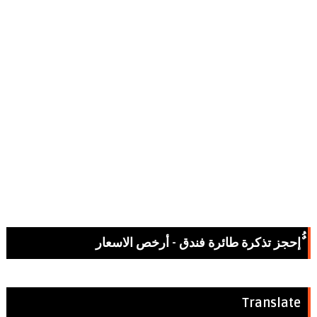
ٌُإحجز تذكرة طائرة فندق - أرخص الاسعار
Translate