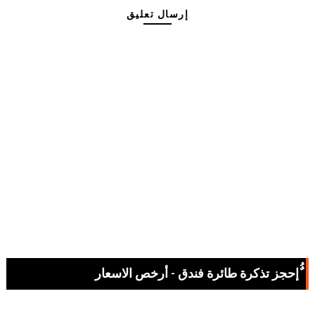
إرسال تعليق
ٌُإحجز تذكرة طائرة فندق - أرخص الاسعار