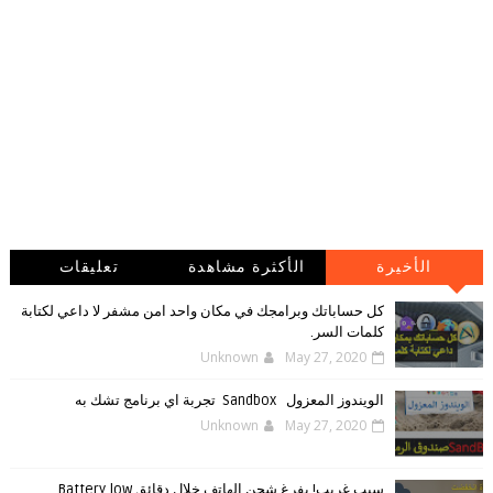
الأخيرة
الأكثرة مشاهدة
تعليقات
كل حساباتك وبرامجك في مكان واحد امن مشفر لا داعي لكتابة
كلمات السر.
Unknown
May 27, 2020
الويندوز ‏المعزول ‏Sandbox ‎ ‎ ‏ ‏تجربة ‏اي ‏برنامج ‏تشك ‏به
Unknown
May 27, 2020
سبب غريب! يفرغ شحن الهاتف خلال دقائق Battery low