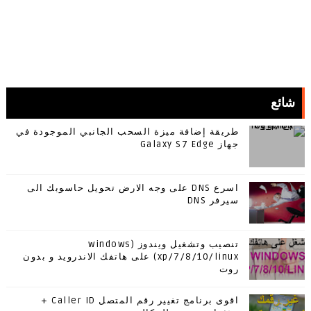
شائع
طريقة إضافة ميزة السحب الجانبي الموجودة في
جهاز Galaxy S7 Edge
اسرع DNS على وجه الارض تحويل حاسوبك الى
سيرفر DNS
تنصيب وتشغيل ويندوز (windows
xp/7/8/10/linux) على هاتفك الاندرويد و بدون
روت
اقوى برنامج تغيير رقم المتصل Caller ID +