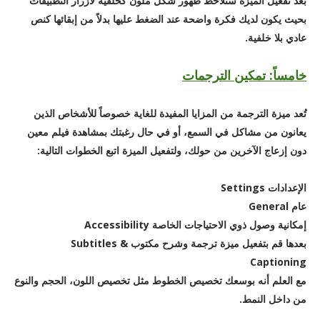
بعد تفعيل الميزة ستلاحظ ظهور شكل ملون كخلفية لأزرار التطبيقات
بحيث يكون لديك فكرة واضحة عند الضغط عليها بدلاً من إبقائها كنص
عادي بلا خلفية.
خامساً: تمكين الترجمات
تُعد ميزة الترجمة من المزايا المفيدة للغاية خصوصاً للأشخاص الذين
يعانون من مشاكل في السمع، أو في حال رغبتك بمشاهدة فيلم معين
دون إزعاج الآخرين من حولك، ولتفعيل الميزة اتبع الخطوات التالية:
الإعدادات Settings
عام General
إمكانية وصول ذوي الاحتياجات الخاصة Accessibility
بعدها قم بتفعيل ميزة ترجمة وشرح مكتوب Subtitles &
Captioning
مع العلم أنه بوسعك تخصيص الخطوط مثل تخصيص اللون، الحجم والنوع
من داخل النمط.