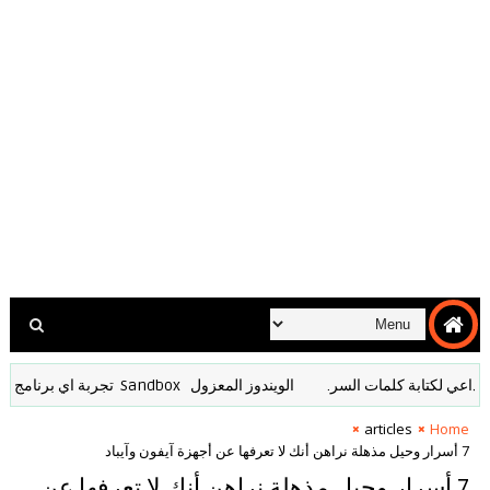
كتابة كلمات السر.
الويندوز ‏المعزول ‏Sandbox ‎ ‎ ‏ ‏تجربة ‏اي ‏برنامج ‏تشك ‏به
articles
Home
7 أسرار وحيل مذهلة نراهن أنك لا تعرفها عن أجهزة آيفون وآيباد
7 أسرار وحيل مذهلة نراهن أنك لا تعرفها عن