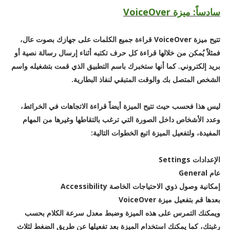
سادساً: ميزة VoiceOver
تتيح ميزة VoiceOver قراءة جميع الكلمات على جهازك بصوت عال،
فمثلاً يُمكن من خلالها قراءة كل حرف تكتبه أثناء إرسال رسالة نصية أو
بريد إلكتروني. كما أنها ستخبرك باسم التطبيق الذي قمت بتشغيله واسم
الشخص المتصل بك والوقت المتبقي لنفاذ البطارية.
ليس هذا فحسب حيث تتيح الميزة أيضاً قراءة الاتجاهات في الخرائط،
وعدد الأشخاص داخل الصورة التي ترغب بالتقاطها وغيرها من المهام
المفيدة، ولتفعيل الميزة اتبع الخطوات التالية:
الإعدادات Settings
عام General
إمكانية وصول ذوي الاحتياجات الخاصة Accessibility
بعدها قم بتفعيل ميزة VoiceOver
ويمكنك التمرس على هذه الميزة وضبط معدل سرعة الكلام بحسب
رغبتك، كما يمكنك استخدام الميزة بعد تفعيلها عن طريق الضغط لثلاث