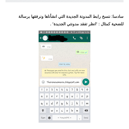
سادسا: ننسخ رابط المدونة الجديدة التي انشأناها ونرفقها برسالة
للضحية كمثال : 'انظر تفقد مدونتي الجديدة' .