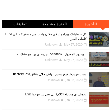
الأخيرة
الأكثرة مشاهدة
تعليقات
كل حساباتك وبرامجك في مكان واحد امن مشفر لا داعي لكتابة
كلمات السر.
Unknown
May 27, 2020
الويندوز ‏المعزول ‏Sandbox ‎ ‎ ‏ ‏تجربة ‏اي ‏برنامج ‏تشك ‏به
Unknown
May 27, 2020
سبب غريب! يفرغ شحن الهاتف خلال دقائق Battery low
Unknown
Jan 08, 2020
تحويل اي محادثة (كلام) الى نص سريع جدا Live
Unknown
Jan 02, 2020