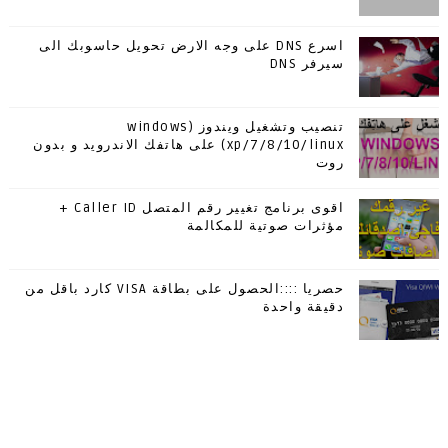
اسرع DNS على وجه الارض تحويل حاسوبك الى
سيرفر DNS
تنصيب وتشغيل ويندوز (windows
xp/7/8/10/linux) على هاتفك الاندرويد و بدون
روت
اقوى برنامج تغيير رقم المتصل Caller ID +
مؤثرات صوتية للمكالمة
حصريا ::::الحصول على بطاقة VISA كارد باقل من
دقيقة واحدة