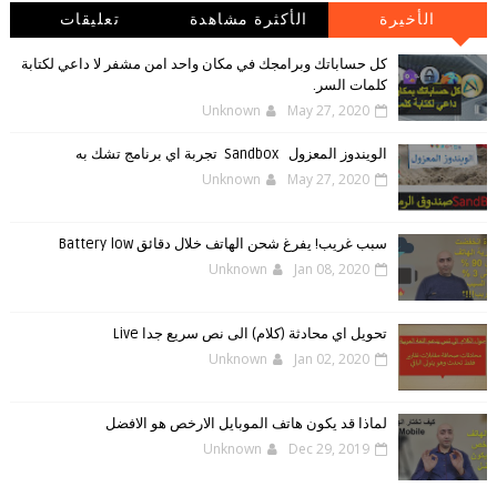
الأخيرة
الأكثرة مشاهدة
تعليقات
كل حساباتك وبرامجك في مكان واحد امن مشفر لا داعي لكتابة
كلمات السر.
Unknown
May 27, 2020
الويندوز ‏المعزول ‏Sandbox ‎ ‎ ‏ ‏تجربة ‏اي ‏برنامج ‏تشك ‏به
Unknown
May 27, 2020
سبب غريب! يفرغ شحن الهاتف خلال دقائق Battery low
Unknown
Jan 08, 2020
تحويل اي محادثة (كلام) الى نص سريع جدا Live
Unknown
Jan 02, 2020
لماذا قد يكون هاتف الموبايل الارخص هو الافضل
Unknown
Dec 29, 2019