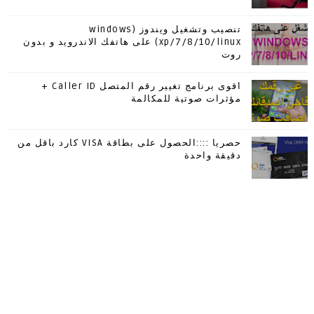
تنصيب وتشغيل ويندوز (windows
xp/7/8/10/linux) على هاتفك الاندرويد و بدون
روت
اقوى برنامج تغيير رقم المتصل Caller ID +
مؤثرات صوتية للمكالمة
حصريا ::::الحصول على بطاقة VISA كارد باقل من
دقيقة واحدة