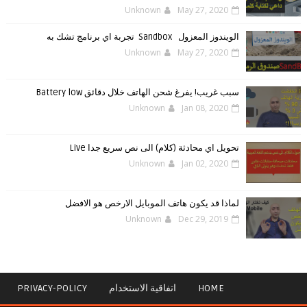
Unknown
May 27, 2020
الويندوز ‏المعزول ‏Sandbox ‎ ‎ ‏ ‏تجربة ‏اي ‏برنامج ‏تشك ‏به
Unknown
May 27, 2020
سبب غريب! يفرغ شحن الهاتف خلال دقائق Battery low
Unknown
Jan 08, 2020
تحويل اي محادثة (كلام) الى نص سريع جدا Live
Unknown
Jan 02, 2020
لماذا قد يكون هاتف الموبايل الارخص هو الافضل
Unknown
Dec 29, 2019
HOME
اتفاقية الاستخدام
PRIVACY-POLICY