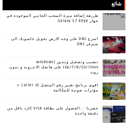
شائع
طريقة إضافة ميزة السحب الجانبي الموجودة في
جهاز Galaxy S7 Edge
اسرع DNS على وجه الارض تحويل حاسوبك الى
سيرفر DNS
تنصيب وتشغيل ويندوز (windows
xp/7/8/10/linux) على هاتفك الاندرويد و بدون
روت
اقوى برنامج تغيير رقم المتصل Caller ID +
مؤثرات صوتية للمكالمة
حصريا ::::الحصول على بطاقة VISA كارد باقل من
دقيقة واحدة