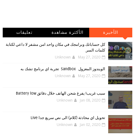
الأخيرة
الأكثرة مشاهدة
تعليقات
كل حساباتك وبرامجك في مكان واحد امن مشفر لا داعي لكتابة
كلمات السر.
Unknown
May 27, 2020
الويندوز ‏المعزول ‏Sandbox ‎ ‎ ‏ ‏تجربة ‏اي ‏برنامج ‏تشك ‏به
Unknown
May 27, 2020
سبب غريب! يفرغ شحن الهاتف خلال دقائق Battery low
Unknown
Jan 08, 2020
تحويل اي محادثة (كلام) الى نص سريع جدا Live
Unknown
Jan 02, 2020