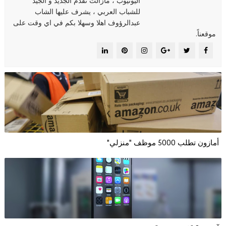
اليوتيوب ، مازالت تقدم الجديد و الجيد
للشباب العربي ، يشرف عليها الشاب
عبدالرؤوف اهلا وسهلا بكم في اي وقت على
موقعناً.
أمازون تطلب 5000 موظف "منزلي"