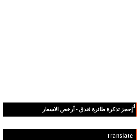
ٌُإحجز تذكرة طائرة فندق - أرخص الاسعار
Translate