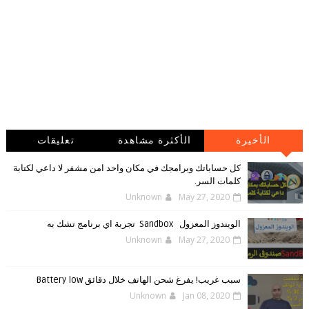
الأخيرة
الأكثرة مشاهدة
تعليقات
كل حساباتك وبرامجك في مكان واحد امن مشفر لا داعي لكتابة
كلمات السر.
Unknown
May 27, 2020
الويندوز ‏المعزول ‏Sandbox ‎ ‎ ‏ ‏تجربة ‏اي ‏برنامج ‏تشك ‏به
Unknown
May 27, 2020
سبب غريب! يفرغ شحن الهاتف خلال دقائق Battery low
Unknown
Jan 08, 2020