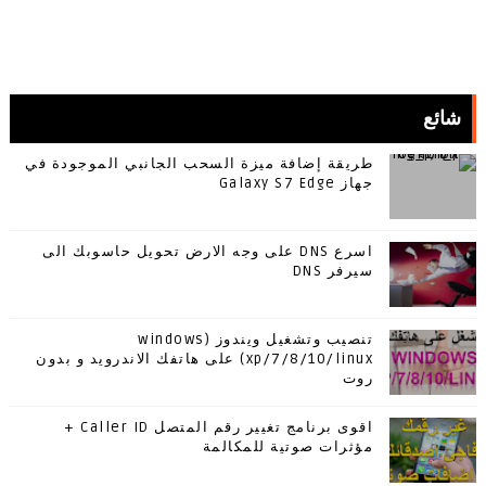
شائع
طريقة إضافة ميزة السحب الجانبي الموجودة في
جهاز Galaxy S7 Edge
اسرع DNS على وجه الارض تحويل حاسوبك الى
سيرفر DNS
تنصيب وتشغيل ويندوز (windows
xp/7/8/10/linux) على هاتفك الاندرويد و بدون
روت
اقوى برنامج تغيير رقم المتصل Caller ID +
مؤثرات صوتية للمكالمة