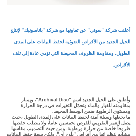
أعلنت شركة "سوني" عن تعاونها مع شركة "باناسونيك" لإنتاج
الجيل الجديد من الأقراص الضوئية لحفظ البيانات على المدى
الطويل، ومقاومة الظروف المحيطة التي تؤدي عادة إلى تلف
الأقراص.
وأطلق على الجيل الجديد اسم "Archival Disc"، ويمتاز
بمقاومته للغبار والماء وتحمّل التغيرات في درجة الحرارة
ومستوى الرطوبة ضمن الوسط المحيط.
ما يجعلها وسيلة آمنة لحفظ البيانات على المدى الطويل ،حيث
يصل العمر التقريبي للقرص لخمسين عاماً، ولا يتطلب حفظها
ظروفاً خاصة من حرارة ورطوبة. ومن حيث التصميم، مقاسها
مشابه لنظيراتها من أقراص "بلو-راي". ولكن سعة حفظ البيانات