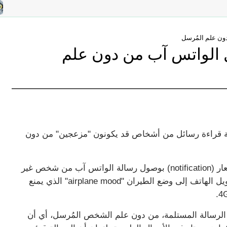
ون علم المُرسل
 الواتس آب من دون علم
ية قراءة رسائل من أشخاص قد يكونون "مزعجين" من دون
وتتلخص هذه الطريقة في أنه يُفضل عند استلام إشعار (notification) بوصول رسالة الواتس آب من شخص غير
مرغوب فيه، عدم الذهاب إلى التطبيق رأساً، بل تحويل الهاتف إلى وضع الطيران "airplane mood" الذي يمنع
 الرسالة المستلمة، من دون علم الشخص المُرسل، أي أن