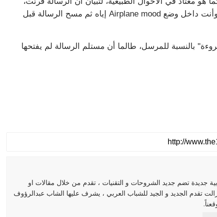
ا هو معتاد في الأحوال الطبيعية، لتبيان أن الرسالة قرئت،
وبعد قراءة الرسالة المستلمة، يجب إغلاق التطبيق وأنت داخل وضع Airplane mood إياه ثم مسح الرسالة قبل
قروءة" بالنسبة للمرسل، طالما أن مستلم الرسالة لم يفتحها
مدونة عربية جديدة تضم جديد الشروحات و التقنيات ، تقدم من خلال مقالات او
زالت تقدم الجديد و الجيد للشباب العربي ، يشرف عليها الشاب عبدالرؤوف
ناً.