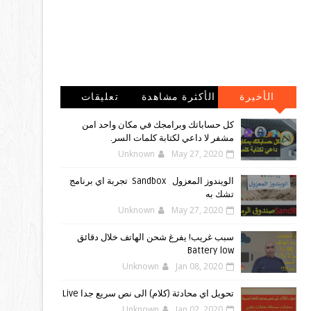
الأخيرة
الأكثرة مشاهدة
تعليقات
كل حساباتك وبرامجك في مكان واحد امن
مشفر لا داعي لكتابة كلمات السر.
Unknown
May 27, 2020
الويندوز ‏المعزول ‏Sandbox ‎ ‎ ‏ ‏تجربة ‏اي ‏برنامج
‏تشك ‏به
Unknown
May 27, 2020
سبب غريب! يفرغ شحن الهاتف خلال دقائق
Battery low
Unknown
Jan 08, 2020
تحويل اي محادثة (كلام) الى نص سريع جدا Live
Unknown
Jan 02, 2020