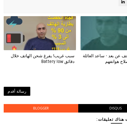
ف عن بعد - ساعد العائلة
سبب غريب! يفرغ شحن الهاتف خلال
لاح هواتفهم
دقائق Battery low
رسالة أقدم
BLOGGER
DISQUS
هناك تعليقات: