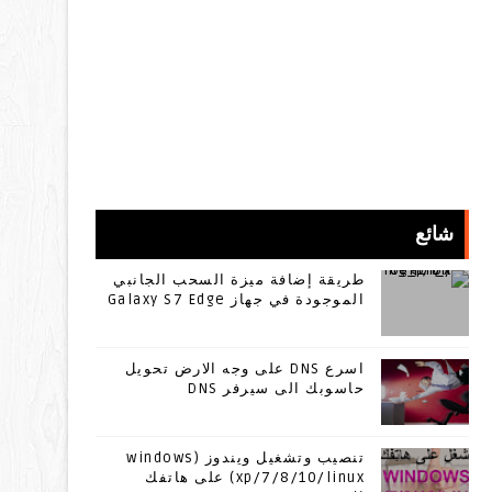
شائع
طريقة إضافة ميزة السحب الجانبي
الموجودة في جهاز Galaxy S7 Edge
اسرع DNS على وجه الارض تحويل
حاسوبك الى سيرفر DNS
تنصيب وتشغيل ويندوز (windows
xp/7/8/10/linux) على هاتفك