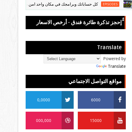
كل حساباتك وبرامجك في مكان واحد امن مشفر لا داعي لكتابة كلما
EPISODES
ٌُإحجز تذكرة طائرة فندق - أرخص الاسعار
Translate
Powered by
Translate
مواقع التواصل الاجتماعي
0,0000
6000
000,000
15000