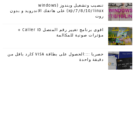
تنصيب وتشغيل ويندوز (windows
xp/7/8/10/linux) على هاتفك الاندرويد و بدون
روت
اقوى برنامج تغيير رقم المتصل Caller ID +
مؤثرات صوتية للمكالمة
حصريا ::::الحصول على بطاقة VISA كارد باقل من
دقيقة واحدة