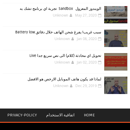
الويندوز ‏المعزول ‏Sandbox ‎ ‎ ‏ ‏تجربة ‏اي ‏برنامج ‏تشك ‏به
Unknown
May 27, 2020
سبب غريب! يفرغ شحن الهاتف خلال دقائق Battery low
Unknown
Jan 08, 2020
تحويل اي محادثة (كلام) الى نص سريع جدا Live
Unknown
Jan 02, 2020
لماذا قد يكون هاتف الموبايل الارخص هو الافضل
Unknown
Dec 29, 2019
HOME
اتفاقية الاستخدام
PRIVACY-POLICY